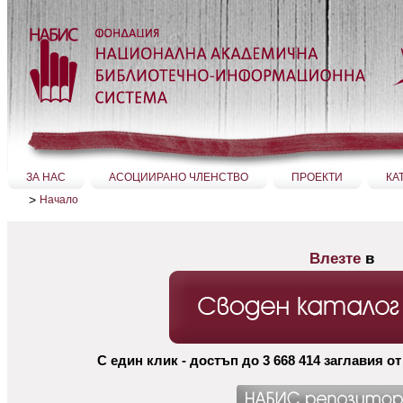
Прескачане
на
съдържание.
|
Прескачане
до
навигация
Секции
ЗА НАС
АСОЦИИРАНО ЧЛЕНСТВО
ПРОЕКТИ
КА
>
Начало
Влезте
в
С един клик - достъп до 3 668
414
заглавия от