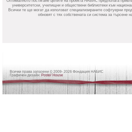
Оптималното постигане целите на проекта НАБИС предполага привли
университетски, училищни и обществени библиотеки към национа
Всички те ще могат да използват специализираните софтуерни про
обновят с тях собствената си система за търсене 
Всички права запазени
©
2009- 2026 Фондация НАБИС
Графичен дизайн:
Poster House